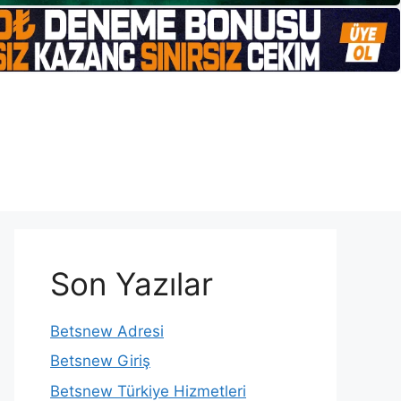
Son Yazılar
Betsnew Adresi
Betsnew Giriş
Betsnew Türkiye Hizmetleri