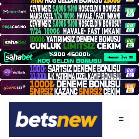
İçeriğe
atla
Menü