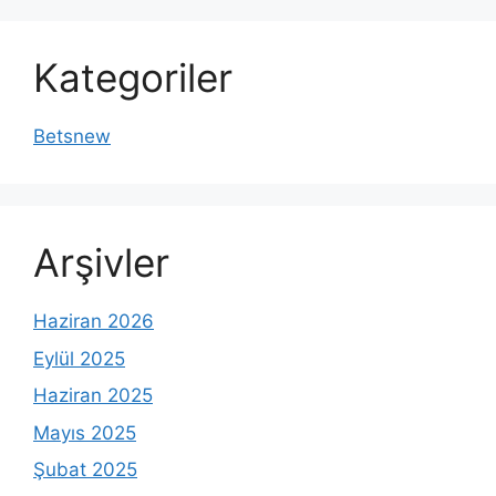
Kategoriler
Betsnew
Arşivler
Haziran 2026
Eylül 2025
Haziran 2025
Mayıs 2025
Şubat 2025