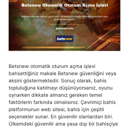
Betsnew otomatik oturum açma işlevi
bahsettiğiniz makale Betsnew güvenliğini veya
aksini göstermektedir. Sonuç olarak, bahis
topluluğuna katılmayı düşünüyorsanız, oyunu
oynarken dikkate almanız gereken temel
faktörlerin farkında olmalısınız. Çevrimiçi bahis
platformunun web sitesi, bahis için çeşitli
seçenekler sunar. En güvenilir olanlardan biri.
Ülkemdeki güvenilir ama yasa dışı bir bahisçiye