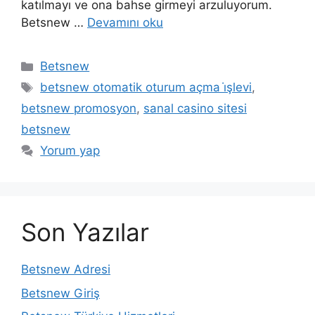
katılmayı ve ona bahse girmeyi arzuluyorum.
Betsnew …
Devamını oku
Kategoriler
Betsnew
Etiketler
betsnew otomatik oturum açma i̇şlevi
,
betsnew promosyon
,
sanal casino sitesi
betsnew
Yorum yap
Son Yazılar
Betsnew Adresi
Betsnew Giriş