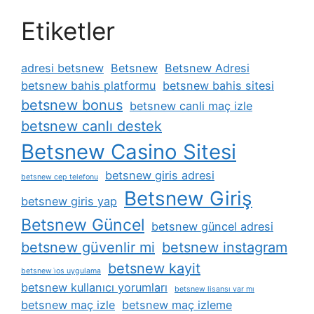
Etiketler
adresi betsnew
Betsnew
Betsnew Adresi
betsnew bahis platformu
betsnew bahis sitesi
betsnew bonus
betsnew canli maç izle
betsnew canlı destek
Betsnew Casino Sitesi
betsnew giris adresi
betsnew cep telefonu
Betsnew Giriş
betsnew giris yap
Betsnew Güncel
betsnew güncel adresi
betsnew güvenlir mi
betsnew instagram
betsnew kayit
betsnew i̇os uygulama
betsnew kullanıcı yorumları
betsnew lisansı var mı
betsnew maç izle
betsnew maç izleme