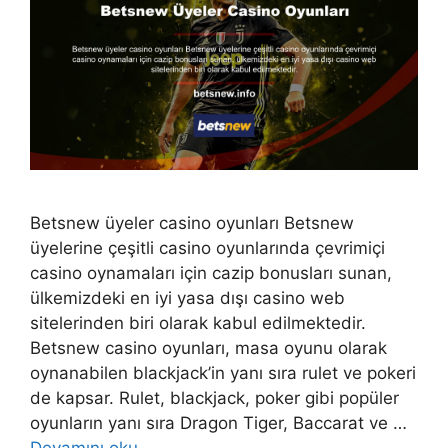
Betsnew üyeler casino oyunları Betsnew
üyelerine çeşitli casino oyunlarında çevrimiçi
casino oynamaları için cazip bonusları sunan,
ülkemizdeki en iyi yasa dışı casino web
sitelerinden biri olarak kabul edilmektedir.
Betsnew casino oyunları, masa oyunu olarak
oynanabilen blackjack’in yanı sıra rulet ve pokeri
de kapsar. Rulet, blackjack, poker gibi popüler
oyunların yanı sıra Dragon Tiger, Baccarat ve …
Devamını oku