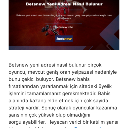
Betsnew yeni adresi nasıl bulunur birçok
oyuncu, mevcut geniş oran yelpazesi nedeniyle
bunu çekici buluyor. Betsnew bahis
fırsatlarından yararlanmak için sitedeki üyelik
işlemini tamamlamanız gerekmektedir. Bahis
alanında kazanç elde etmek için çok sayıda
strateji vardır. Sonuç olarak oyuncular kazanma
şansının çok yüksek olup olmadığını
sorgulayabilirler. Heyecan verici bir katılım şansı