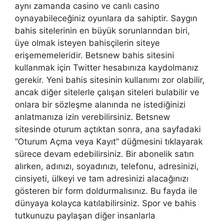
aynı zamanda casino ve canlı casino
oynayabileceğiniz oyunlara da sahiptir. Saygın
bahis sitelerinin en büyük sorunlarından biri,
üye olmak isteyen bahisçilerin siteye
erişememeleridir. Betsnew bahis sitesini
kullanmak için Twitter hesabınıza kaydolmanız
gerekir. Yeni bahis sitesinin kullanımı zor olabilir,
ancak diğer sitelerle çalışan siteleri bulabilir ve
onlara bir sözleşme alanında ne istediğinizi
anlatmanıza izin verebilirsiniz. Betsnew
sitesinde oturum açtıktan sonra, ana sayfadaki
“Oturum Açma veya Kayıt” düğmesini tıklayarak
sürece devam edebilirsiniz. Bir abonelik satın
alırken, adınızı, soyadınızı, telefonu, adresinizi,
cinsiyeti, ülkeyi ve tam adresinizi alacağınızı
gösteren bir form doldurmalısınız. Bu fayda ile
dünyaya kolayca katılabilirsiniz. Spor ve bahis
tutkunuzu paylaşan diğer insanlarla