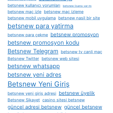
betsnew kullanıcı yorumları
betsnew lisansı var mı
betsnew maç izle
betsnew maç izleme
betsnew mobil uygulama
betsnew nasil bir site
betsnew para yatirma
betsnew promosyon
betsnew para çekme
betsnew promosyon kodu
Betsnew Telegram
betsnew tv canli maç
Betsnew Twitter
betsnew web sitesi
betsnew whatsapp
betsnew yeni adres
Betsnew Yeni Giriş
betsnew üyelik
betsnew yeni giriş adresi
Betsnew Şikayet
casino sitesi betsnew
güncel adresi betsnew
güncel betsnew