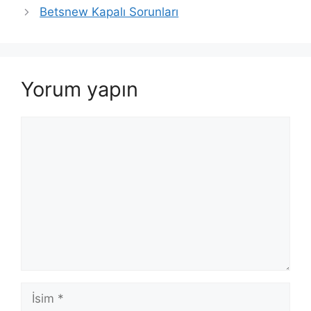
Betsnew Kapalı Sorunları
Yorum yapın
Yorum
İsim