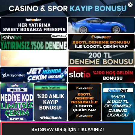
×
BETSNEW GİRİŞ İÇİN TIKLAYINIZ!