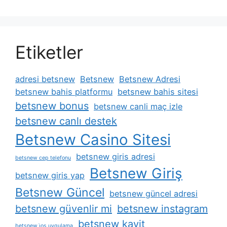
Etiketler
adresi betsnew
Betsnew
Betsnew Adresi
betsnew bahis platformu
betsnew bahis sitesi
betsnew bonus
betsnew canli maç izle
betsnew canlı destek
Betsnew Casino Sitesi
betsnew giris adresi
betsnew cep telefonu
Betsnew Giriş
betsnew giris yap
Betsnew Güncel
betsnew güncel adresi
betsnew güvenlir mi
betsnew instagram
betsnew kayit
betsnew i̇os uygulama