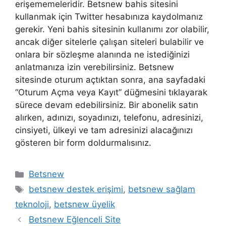
erişememeleridir. Betsnew bahis sitesini
kullanmak için Twitter hesabınıza kaydolmanız
gerekir. Yeni bahis sitesinin kullanımı zor olabilir,
ancak diğer sitelerle çalışan siteleri bulabilir ve
onlara bir sözleşme alanında ne istediğinizi
anlatmanıza izin verebilirsiniz. Betsnew
sitesinde oturum açtıktan sonra, ana sayfadaki
“Oturum Açma veya Kayıt” düğmesini tıklayarak
sürece devam edebilirsiniz. Bir abonelik satın
alırken, adınızı, soyadınızı, telefonu, adresinizi,
cinsiyeti, ülkeyi ve tam adresinizi alacağınızı
gösteren bir form doldurmalısınız.
Kategoriler
Betsnew
Etiketler
betsnew destek erişimi
,
betsnew sağlam
teknoloji
,
betsnew üyelik
Betsnew Eğlenceli Site