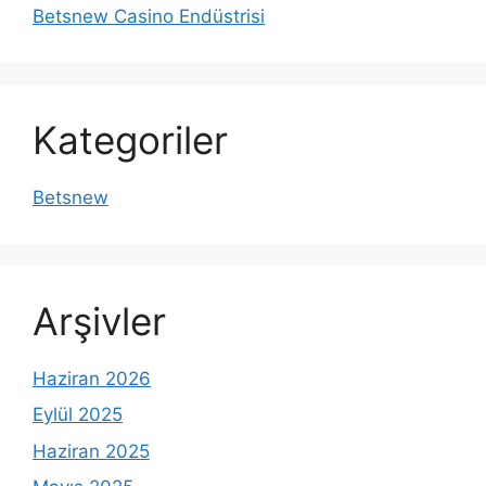
Betsnew Casino Endüstrisi
Kategoriler
Betsnew
Arşivler
Haziran 2026
Eylül 2025
Haziran 2025