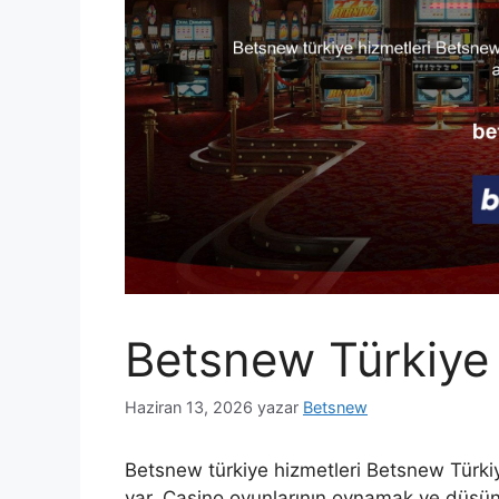
Betsnew Türkiye 
Haziran 13, 2026
yazar
Betsnew
Betsnew türkiye hizmetleri Betsnew Türkiy
var. Casino oyunlarının oynamak ve düşünme