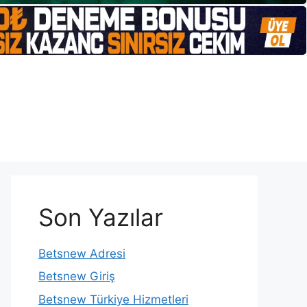
Son Yazılar
Betsnew Adresi
Betsnew Giriş
Betsnew Türkiye Hizmetleri