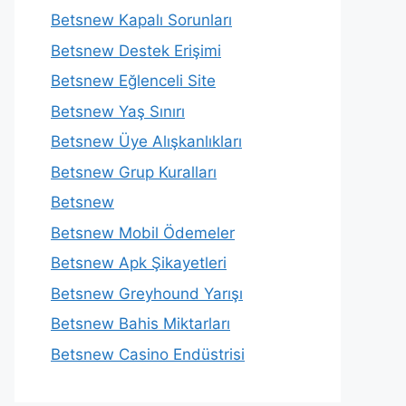
Betsnew Kapalı Sorunları
Betsnew Destek Erişimi
Betsnew Eğlenceli Site
Betsnew Yaş Sınırı
Betsnew Üye Alışkanlıkları
Betsnew Grup Kuralları
Betsnew
Betsnew Mobil Ödemeler
Betsnew Apk Şikayetleri
Betsnew Greyhound Yarışı
Betsnew Bahis Miktarları
Betsnew Casino Endüstrisi