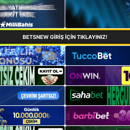
BETSNEW GİRİŞ İÇİN TIKLAYINIZ!