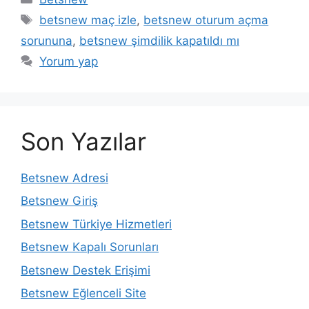
Etiketler
betsnew maç izle
,
betsnew oturum açma
sorununa
,
betsnew şimdilik kapatıldı mı
Yorum yap
Son Yazılar
Betsnew Adresi
Betsnew Giriş
Betsnew Türkiye Hizmetleri
Betsnew Kapalı Sorunları
Betsnew Destek Erişimi
Betsnew Eğlenceli Site