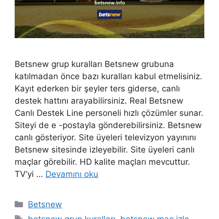
Betsnew grup kuralları Betsnew grubuna
katılmadan önce bazı kuralları kabul etmelisiniz.
Kayıt ederken bir şeyler ters giderse, canlı
destek hattını arayabilirsiniz. Real Betsnew
Canlı Destek Line personeli hızlı çözümler sunar.
Siteyi de e -postayla gönderebilirsiniz. Betsnew
canlı gösteriyor. Site üyeleri televizyon yayınını
Betsnew sitesinde izleyebilir. Site üyeleri canlı
maçlar görebilir. HD kalite maçları mevcuttur.
TV’yi …
Devamını oku
Kategoriler
Betsnew
Etiketler
betsnew grup kuralları
,
betsnew maç izle
,