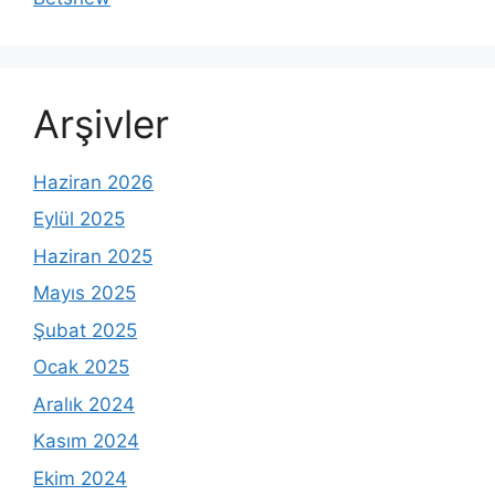
Arşivler
Haziran 2026
Eylül 2025
Haziran 2025
Mayıs 2025
Şubat 2025
Ocak 2025
Aralık 2024
Kasım 2024
Ekim 2024