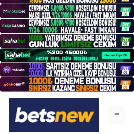
İçeriğe
atla
Menü