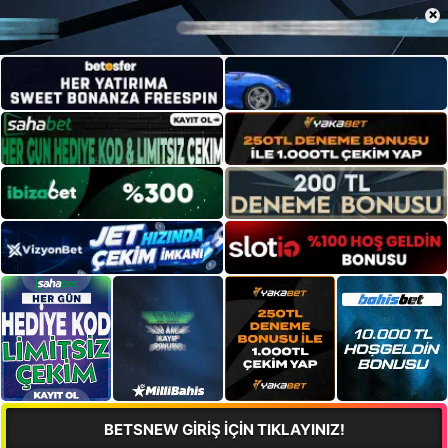
×
BETSNEW GİRİŞ İÇİN TIKLAYINIZ!