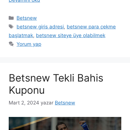
Kategoriler
Betsnew
Etiketler
betsnew giris adresi
,
betsnew para çekme
başlatmak
,
betsnew siteye üye olabilmek
Yorum yap
Betsnew Tekli Bahis
Kuponu
Mart 2, 2024
yazar
Betsnew