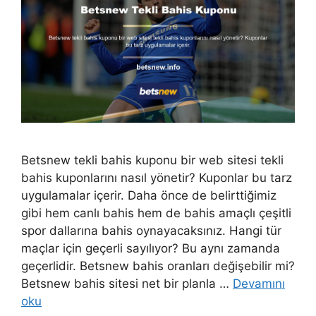
Betsnew tekli bahis kuponu bir web sitesi tekli
bahis kuponlarını nasıl yönetir? Kuponlar bu tarz
uygulamalar içerir. Daha önce de belirttiğimiz
gibi hem canlı bahis hem de bahis amaçlı çeşitli
spor dallarına bahis oynayacaksınız. Hangi tür
maçlar için geçerli sayılıyor? Bu aynı zamanda
geçerlidir. Betsnew bahis oranları değişebilir mi?
Betsnew bahis sitesi net bir planla …
Devamını
oku