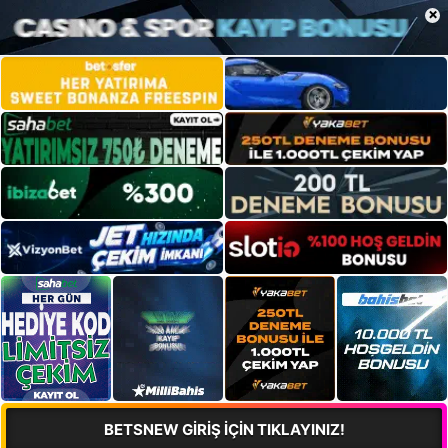
×
BETSNEW GİRİŞ İÇİN TIKLAYINIZ!