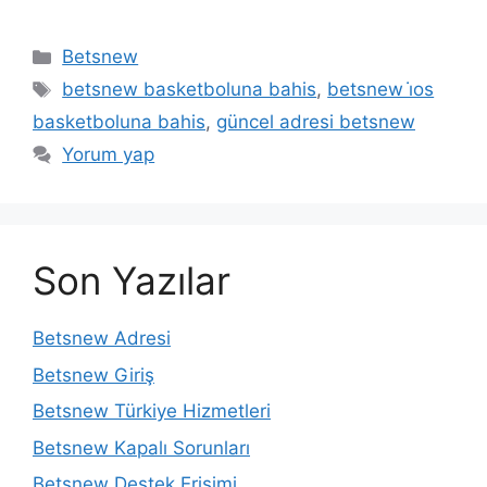
Kategoriler
Betsnew
Etiketler
betsnew basketboluna bahis
,
betsnew i̇os
basketboluna bahis
,
güncel adresi betsnew
Yorum yap
Son Yazılar
Betsnew Adresi
Betsnew Giriş
Betsnew Türkiye Hizmetleri
Betsnew Kapalı Sorunları
Betsnew Destek Erişimi