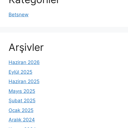
Betsnew
Arşivler
Haziran 2026
Eylül 2025
Haziran 2025
Mayıs 2025
Şubat 2025
Ocak 2025
Aralık 2024