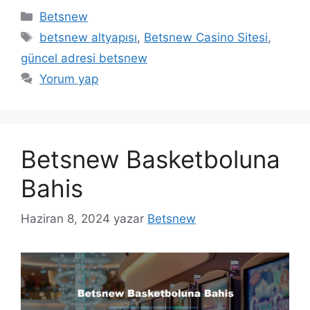
Kategoriler
Betsnew
Etiketler
betsnew altyapısı
,
Betsnew Casino Sitesi
,
güncel adresi betsnew
Yorum yap
Betsnew Basketboluna
Bahis
Haziran 8, 2024
yazar
Betsnew