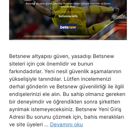
Betsnew altyapısı güven, yasadışı Betsnew
siteleri için çok önemlidir ve bunun
farkındadırlar. Yeni nesil güvenlik aşamalarının
yükselişiyle tanındılar. Lütfen incelemenizi
derhal gönderin ve Betsnew güvenilirliği ile ilgili
endişelerinizi ele alın. Bu sahip olmanız gereken
bir deneyimdir ve öğrendikten sonra şirketten
ayrılmak istemeyeceksiniz. Betsnew Yeni Giriş
Adresi Bu sorunu çözmek için, bahis meraklıları
ve site üyeleri …
Devamını oku