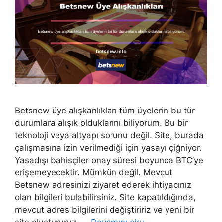
Betsnew üye alışkanlıkları tüm üyelerin bu tür
durumlara alışık olduklarını biliyorum. Bu bir
teknoloji veya altyapı sorunu değil. Site, burada
çalışmasına izin verilmediği için yasayı çiğniyor.
Yasadışı bahisçiler onay süresi boyunca BTC’ye
erişemeyecektir. Mümkün değil. Mevcut
Betsnew adresinizi ziyaret ederek ihtiyacınız
olan bilgileri bulabilirsiniz. Site kapatıldığında,
mevcut adres bilgilerini değiştiririz ve yeni bir
site oluştururuz. …
Devamını oku