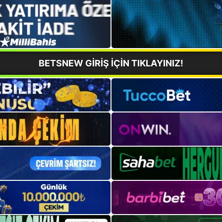
BETSNEW GİRİŞ İÇİN TIKLAYINIZ!