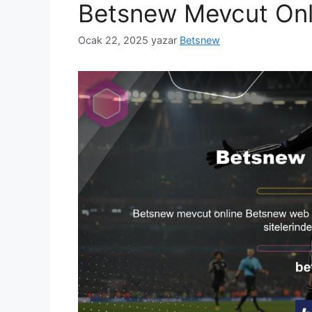
Betsnew Mevcut Onl
Ocak 22, 2025
yazar
Betsnew