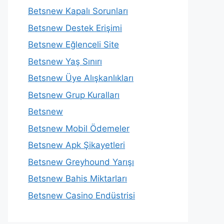
Betsnew Kapalı Sorunları
Betsnew Destek Erişimi
Betsnew Eğlenceli Site
Betsnew Yaş Sınırı
Betsnew Üye Alışkanlıkları
Betsnew Grup Kuralları
Betsnew
Betsnew Mobil Ödemeler
Betsnew Apk Şikayetleri
Betsnew Greyhound Yarışı
Betsnew Bahis Miktarları
Betsnew Casino Endüstrisi