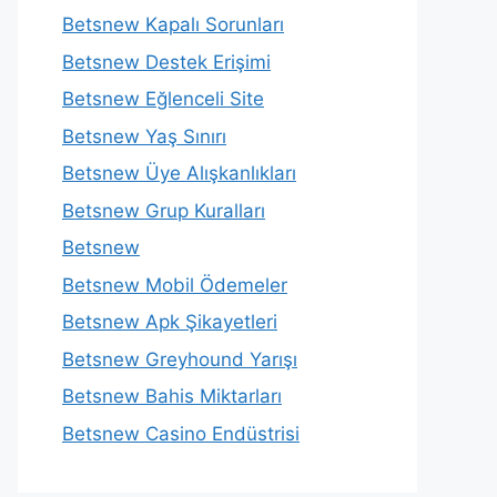
Betsnew Kapalı Sorunları
Betsnew Destek Erişimi
Betsnew Eğlenceli Site
Betsnew Yaş Sınırı
Betsnew Üye Alışkanlıkları
Betsnew Grup Kuralları
Betsnew
Betsnew Mobil Ödemeler
Betsnew Apk Şikayetleri
Betsnew Greyhound Yarışı
Betsnew Bahis Miktarları
Betsnew Casino Endüstrisi