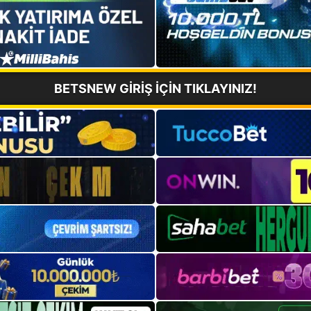
BETSNEW GİRİŞ İÇİN TIKLAYINIZ!