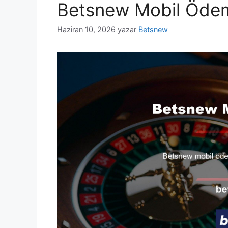
Betsnew Mobil Öde
Haziran 10, 2026
yazar
Betsnew