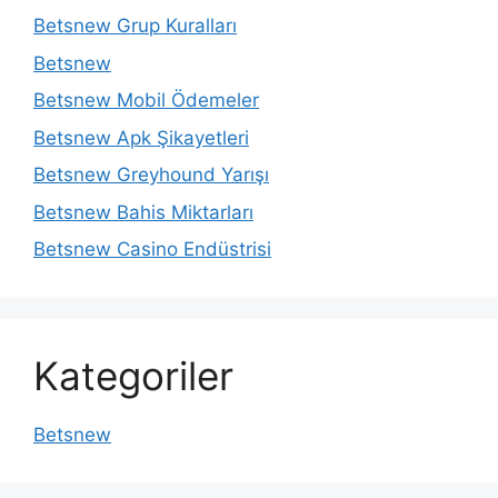
Betsnew Grup Kuralları
Betsnew
Betsnew Mobil Ödemeler
Betsnew Apk Şikayetleri
Betsnew Greyhound Yarışı
Betsnew Bahis Miktarları
Betsnew Casino Endüstrisi
Kategoriler
Betsnew