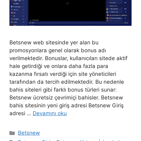
Betsnew web sitesinde yer alan bu
promosyonlara genel olarak bonus adı
verilmektedir. Bonuslar, kullanıcıları sitede aktif
hale getirdiği ve onlara daha fazla para
kazanma fırsatı verdiği için site yöneticileri
tarafından da tercih edilmektedir. Bu nedenle
bahis siteleri gibi farklı bonus türleri sunar:
Betsnew ücretsiz çevrimiçi bahisler. Betsnew
bahis sitesinin yeni giriş adresi Betsnew Giriş
adresi …
Devamını oku
Kategoriler
Betsnew