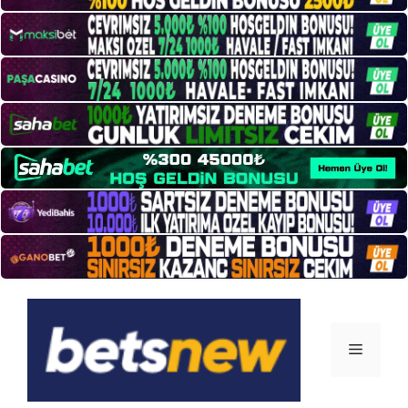
İçeriğe
atla
Menü