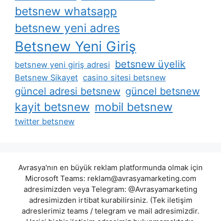
betsnew whatsapp
betsnew yeni adres
Betsnew Yeni Giriş
betsnew üyelik
betsnew yeni giriş adresi
Betsnew Şikayet
casino sitesi betsnew
güncel adresi betsnew
güncel betsnew
kayit betsnew
mobil betsnew
twitter betsnew
Avrasya'nın en büyük reklam platformunda olmak için
Microsoft Teams:
reklam@avrasyamarketing.com
adresimizden veya Telegram: @Avrasyamarketing
adresimizden irtibat kurabilirsiniz. (Tek iletişim
adreslerimiz teams / telegram ve mail adresimizdir.