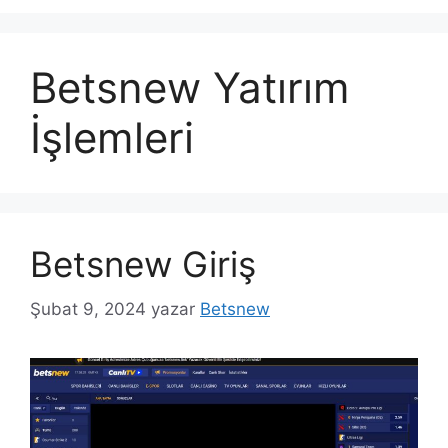
Betsnew Yatırım
İşlemleri
Betsnew Giriş
Şubat 9, 2024
yazar
Betsnew