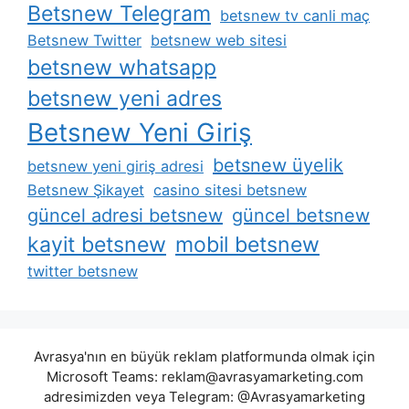
Betsnew Telegram
betsnew tv canli maç
Betsnew Twitter
betsnew web sitesi
betsnew whatsapp
betsnew yeni adres
Betsnew Yeni Giriş
betsnew üyelik
betsnew yeni giriş adresi
Betsnew Şikayet
casino sitesi betsnew
güncel adresi betsnew
güncel betsnew
kayit betsnew
mobil betsnew
twitter betsnew
Avrasya'nın en büyük reklam platformunda olmak için
Microsoft Teams:
reklam@avrasyamarketing.com
adresimizden veya Telegram: @Avrasyamarketing