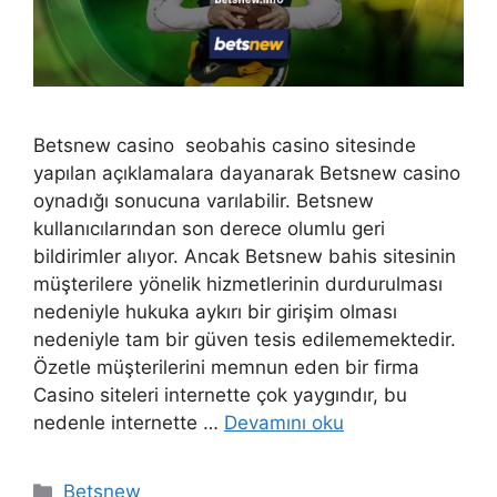
Betsnew casino seobahis casino sitesinde
yapılan açıklamalara dayanarak Betsnew casino
oynadığı sonucuna varılabilir. Betsnew
kullanıcılarından son derece olumlu geri
bildirimler alıyor. Ancak Betsnew bahis sitesinin
müşterilere yönelik hizmetlerinin durdurulması
nedeniyle hukuka aykırı bir girişim olması
nedeniyle tam bir güven tesis edilememektedir.
Özetle müşterilerini memnun eden bir firma
Casino siteleri internette çok yaygındır, bu
nedenle internette …
Devamını oku
Kategoriler
Betsnew