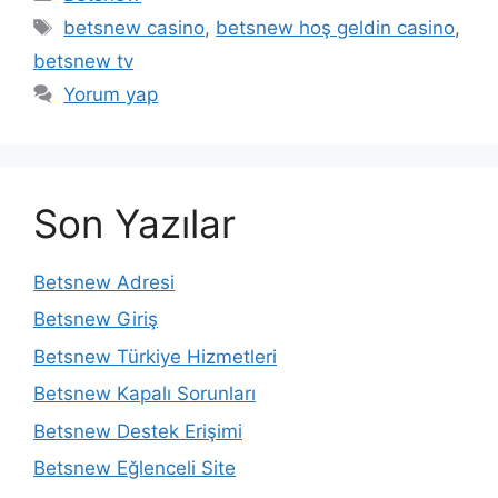
Etiketler
betsnew casino
,
betsnew hoş geldin casino
,
betsnew tv
Yorum yap
Son Yazılar
Betsnew Adresi
Betsnew Giriş
Betsnew Türkiye Hizmetleri
Betsnew Kapalı Sorunları
Betsnew Destek Erişimi
Betsnew Eğlenceli Site