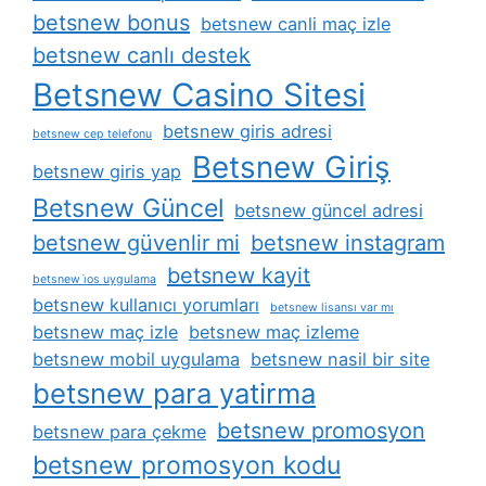
betsnew bonus
betsnew canli maç izle
betsnew canlı destek
Betsnew Casino Sitesi
betsnew giris adresi
betsnew cep telefonu
Betsnew Giriş
betsnew giris yap
Betsnew Güncel
betsnew güncel adresi
betsnew güvenlir mi
betsnew instagram
betsnew kayit
betsnew i̇os uygulama
betsnew kullanıcı yorumları
betsnew lisansı var mı
betsnew maç izle
betsnew maç izleme
betsnew mobil uygulama
betsnew nasil bir site
betsnew para yatirma
betsnew promosyon
betsnew para çekme
betsnew promosyon kodu