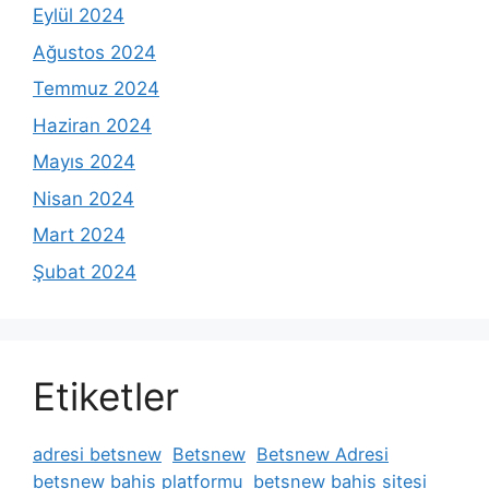
Eylül 2024
Ağustos 2024
Temmuz 2024
Haziran 2024
Mayıs 2024
Nisan 2024
Mart 2024
Şubat 2024
Etiketler
adresi betsnew
Betsnew
Betsnew Adresi
betsnew bahis platformu
betsnew bahis sitesi