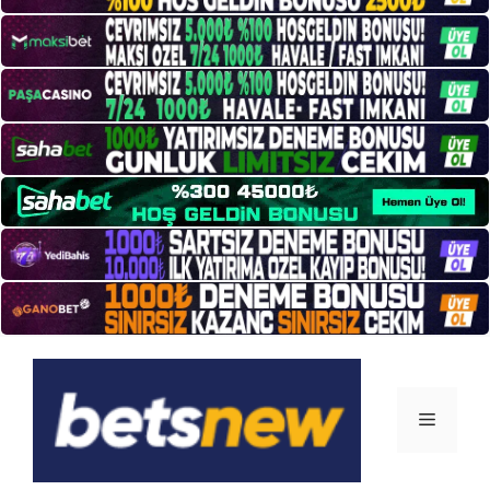
İçeriğe
atla
Menü