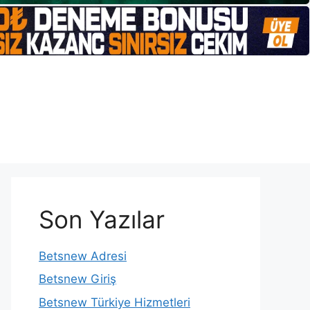
Son Yazılar
Betsnew Adresi
Betsnew Giriş
Betsnew Türkiye Hizmetleri