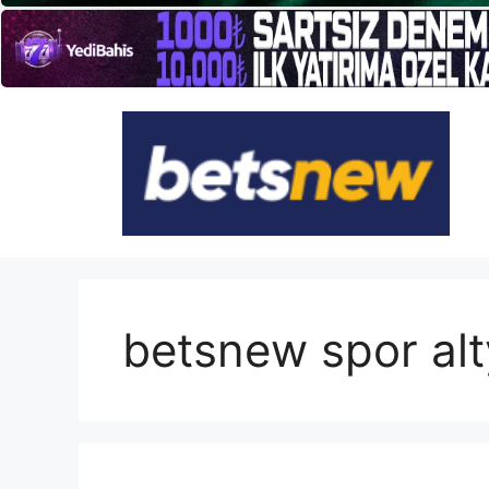
İçeriğe
atla
betsnew spor alt