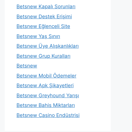
Betsnew Kapalı Sorunları
Betsnew Destek Erişimi
Betsnew Eğlenceli Site
Betsnew Yaş Sınırı
Betsnew Üye Alışkanlıkları
Betsnew Grup Kuralları
Betsnew
Betsnew Mobil Ödemeler
Betsnew Apk Şikayetleri
Betsnew Greyhound Yarışı
Betsnew Bahis Miktarları
Betsnew Casino Endüstrisi