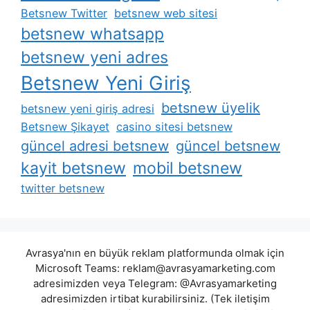
Betsnew Twitter
betsnew web sitesi
betsnew whatsapp
betsnew yeni adres
Betsnew Yeni Giriş
betsnew üyelik
betsnew yeni giriş adresi
Betsnew Şikayet
casino sitesi betsnew
güncel adresi betsnew
güncel betsnew
kayit betsnew
mobil betsnew
twitter betsnew
Avrasya'nın en büyük reklam platformunda olmak için
Microsoft Teams:
reklam@avrasyamarketing.com
adresimizden veya Telegram: @Avrasyamarketing
adresimizden irtibat kurabilirsiniz. (Tek iletişim