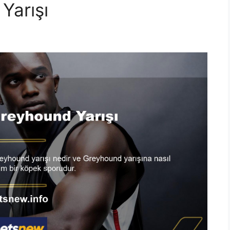
Yarışı