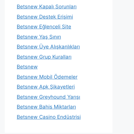
Betsnew Kapalı Sorunları
Betsnew Destek Erişimi
Betsnew Eğlenceli Site
Betsnew Yaş Sınırı
Betsnew Üye Alışkanlıkları
Betsnew Grup Kuralları
Betsnew
Betsnew Mobil Ödemeler
Betsnew Apk Şikayetleri
Betsnew Greyhound Yarışı
Betsnew Bahis Miktarları
Betsnew Casino Endüstrisi