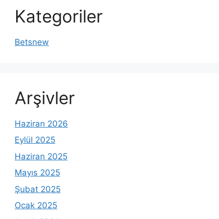
Kategoriler
Betsnew
Arşivler
Haziran 2026
Eylül 2025
Haziran 2025
Mayıs 2025
Şubat 2025
Ocak 2025