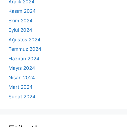
Aralık 2024
Kasım 2024
Ekim 2024
Eylül 2024
Ağustos 2024
Temmuz 2024
Haziran 2024
Mayıs 2024
Nisan 2024
Mart 2024
Şubat 2024