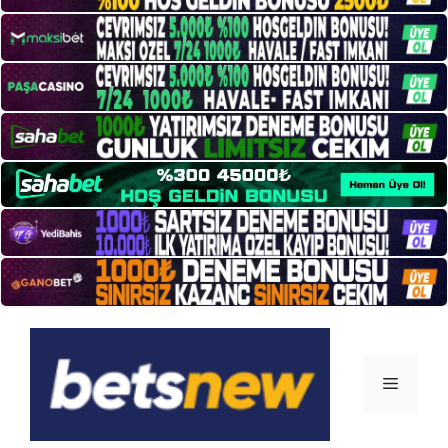
İçeriğe
atla
Menü