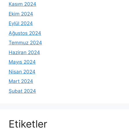
Kasım 2024
Ekim 2024
Eylül 2024
Ağustos 2024
Temmuz 2024
Haziran 2024
Mayıs 2024
Nisan 2024
Mart 2024
Şubat 2024
Etiketler