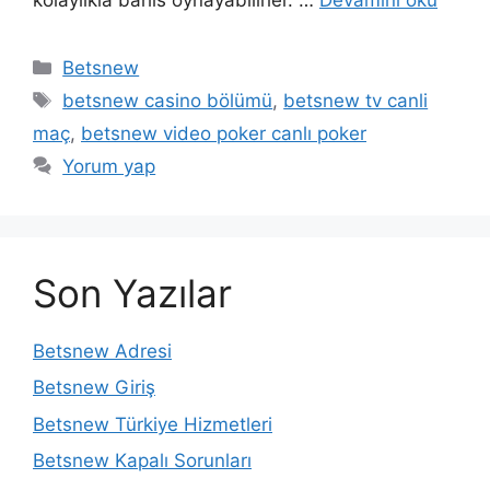
Kategoriler
Betsnew
Etiketler
betsnew casino bölümü
,
betsnew tv canli
maç
,
betsnew video poker canlı poker
Yorum yap
Son Yazılar
Betsnew Adresi
Betsnew Giriş
Betsnew Türkiye Hizmetleri
Betsnew Kapalı Sorunları