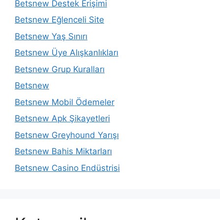
Betsnew Destek Erişimi
Betsnew Eğlenceli Site
Betsnew Yaş Sınırı
Betsnew Üye Alışkanlıkları
Betsnew Grup Kuralları
Betsnew
Betsnew Mobil Ödemeler
Betsnew Apk Şikayetleri
Betsnew Greyhound Yarışı
Betsnew Bahis Miktarları
Betsnew Casino Endüstrisi