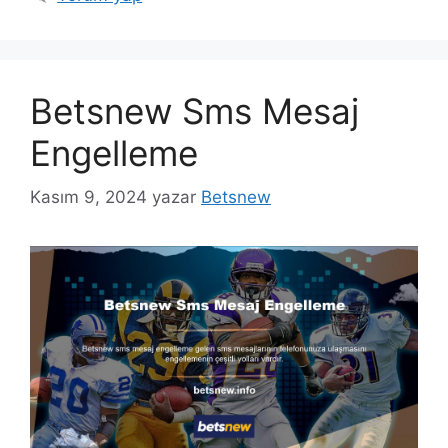
Betsnew Sms Mesaj
Engelleme
Kasım 9, 2024
yazar
Betsnew