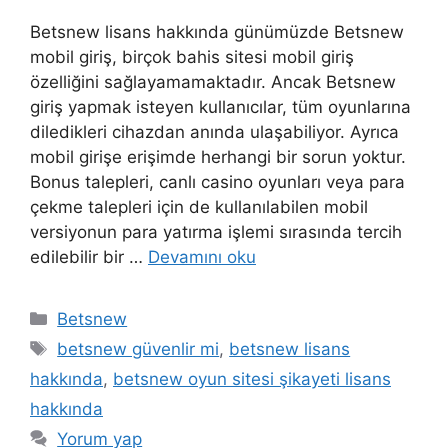
Betsnew lisans hakkında günümüzde Betsnew
mobil giriş, birçok bahis sitesi mobil giriş
özelliğini sağlayamamaktadır. Ancak Betsnew
giriş yapmak isteyen kullanıcılar, tüm oyunlarına
diledikleri cihazdan anında ulaşabiliyor. Ayrıca
mobil girişe erişimde herhangi bir sorun yoktur.
Bonus talepleri, canlı casino oyunları veya para
çekme talepleri için de kullanılabilen mobil
versiyonun para yatırma işlemi sırasında tercih
edilebilir bir …
Devamını oku
Kategoriler
Betsnew
Etiketler
betsnew güvenlir mi
,
betsnew lisans
hakkında
,
betsnew oyun sitesi şikayeti lisans
hakkında
Yorum yap