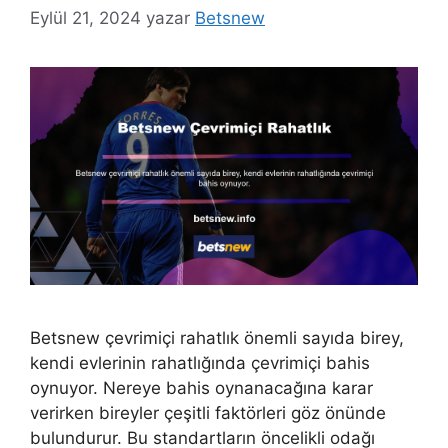
Eylül 21, 2024
yazar
Betsnew
Betsnew çevrimiçi rahatlık önemli sayıda birey,
kendi evlerinin rahatlığında çevrimiçi bahis
oynuyor. Nereye bahis oynanacağına karar
verirken bireyler çeşitli faktörleri göz önünde
bulundurur. Bu standartların öncelikli odağı