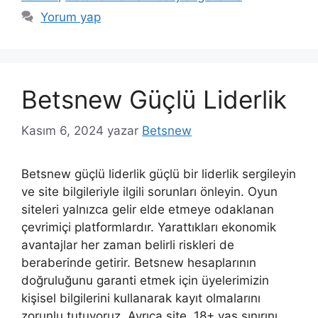
Yorum yap
Betsnew Güçlü Liderlik
Kasım 6, 2024
yazar
Betsnew
Betsnew güçlü liderlik güçlü bir liderlik sergileyin
ve site bilgileriyle ilgili sorunları önleyin. Oyun
siteleri yalnızca gelir elde etmeye odaklanan
çevrimiçi platformlardır. Yarattıkları ekonomik
avantajlar her zaman belirli riskleri de
beraberinde getirir. Betsnew hesaplarının
doğruluğunu garanti etmek için üyelerimizin
kişisel bilgilerini kullanarak kayıt olmalarını
zorunlu tutuyoruz. Ayrıca site, 18+ yaş sınırını