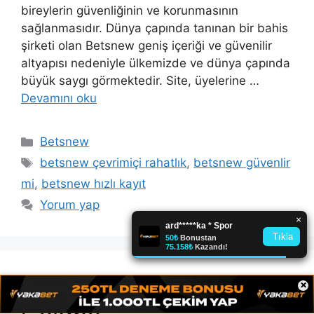
bireylerin güvenliğinin ve korunmasının
sağlanmasıdır. Dünya çapında tanınan bir bahis
şirketi olan Betsnew geniş içeriği ve güvenilir
altyapısı nedeniyle ülkemizde ve dünya çapında
büyük saygı görmektedir. Site, üyelerine …
Devamını oku
Kategoriler
Betsnew
Etiketler
betsnew çevrimiçi rahatlık
,
betsnew güvenlir
mi
,
betsnew hızlı kayıt
Yorum yap
Betsnew Yatırma
×