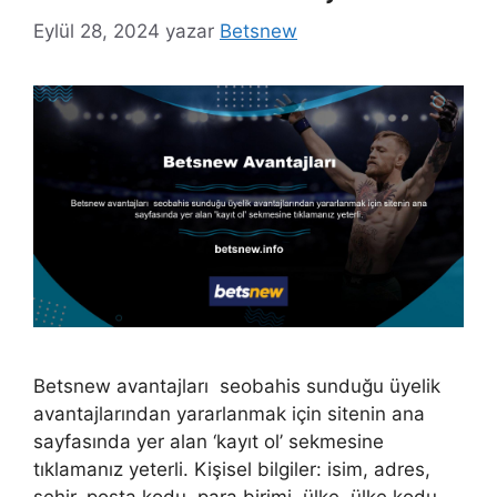
Eylül 28, 2024
yazar
Betsnew
Betsnew avantajları seobahis sunduğu üyelik
avantajlarından yararlanmak için sitenin ana
sayfasında yer alan ‘kayıt ol’ sekmesine
tıklamanız yeterli. Kişisel bilgiler: isim, adres,
şehir, posta kodu, para birimi, ülke, ülke kodu,