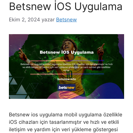
Betsnew İOS Uygulama
Ekim 2, 2024
yazar
Betsnew
Betsnew ios uygulama mobil uygulama özellikle
iOS cihazları için tasarlanmıştır ve hızlı ve etkili
iletişim ve yardım için veri yükleme göstergesi