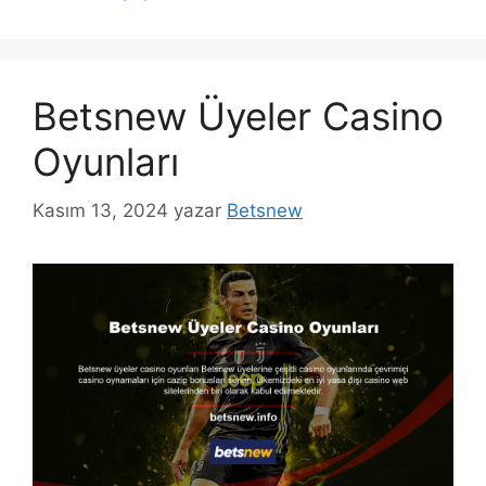
Betsnew Üyeler Casino
Oyunları
Kasım 13, 2024
yazar
Betsnew