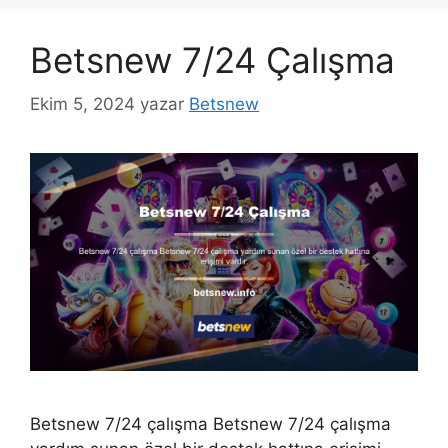
Betsnew 7/24 Çalışma
Ekim 5, 2024
yazar
Betsnew
Betsnew 7/24 çalışma Betsnew 7/24 çalışma