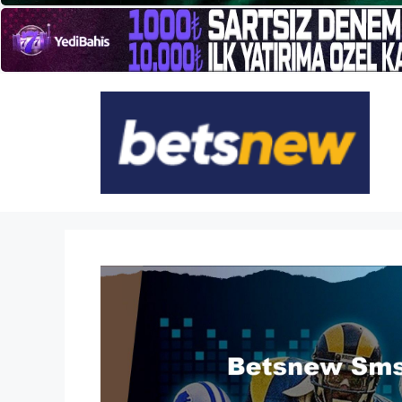
İçeriğe
atla