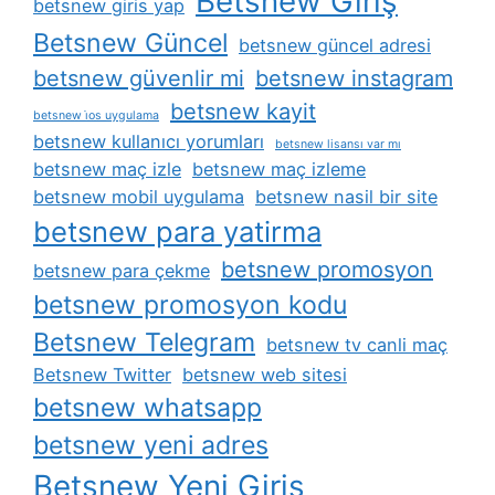
Betsnew Giriş
betsnew giris yap
Betsnew Güncel
betsnew güncel adresi
betsnew güvenlir mi
betsnew instagram
betsnew kayit
betsnew i̇os uygulama
betsnew kullanıcı yorumları
betsnew lisansı var mı
betsnew maç izle
betsnew maç izleme
betsnew mobil uygulama
betsnew nasil bir site
betsnew para yatirma
betsnew promosyon
betsnew para çekme
betsnew promosyon kodu
Betsnew Telegram
betsnew tv canli maç
Betsnew Twitter
betsnew web sitesi
betsnew whatsapp
betsnew yeni adres
Betsnew Yeni Giriş