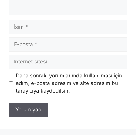
İsim
E-
posta
İnternet
sitesi
Daha sonraki yorumlarımda kullanılması için
adım, e-posta adresim ve site adresim bu
tarayıcıya kaydedilsin.