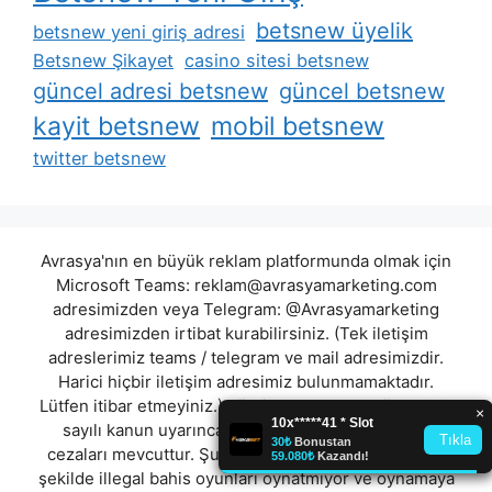
betsnew üyelik
betsnew yeni giriş adresi
Betsnew Şikayet
casino sitesi betsnew
güncel adresi betsnew
güncel betsnew
kayit betsnew
mobil betsnew
twitter betsnew
Avrasya'nın en büyük reklam platformunda olmak için
Microsoft Teams:
reklam@avrasyamarketing.com
adresimizden veya Telegram: @Avrasyamarketing
adresimizden irtibat kurabilirsiniz. (Tek iletişim
adreslerimiz teams / telegram ve mail adresimizdir.
Harici hiçbir iletişim adresimiz bulunmamaktadır.
Lütfen itibar etmeyiniz.) Türkiye yasalarına göre 7258
sayılı kanun uyarınca yasa dışı bahis oynamanın
cezaları mevcuttur. Şu an bulunduğunuz site hiç bir
şekilde illegal bahis oyunları oynatmıyor ve oynamaya