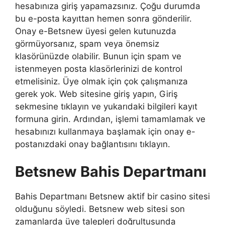
hesabınıza giriş yapamazsınız. Çoğu durumda
bu e-posta kayıttan hemen sonra gönderilir.
Onay e-Betsnew üyesi gelen kutunuzda
görmüyorsanız, spam veya önemsiz
klasörünüzde olabilir. Bunun için spam ve
istenmeyen posta klasörlerinizi de kontrol
etmelisiniz. Üye olmak için çok çalışmanıza
gerek yok. Web sitesine giriş yapın, Giriş
sekmesine tıklayın ve yukarıdaki bilgileri kayıt
formuna girin. Ardından, işlemi tamamlamak ve
hesabınızı kullanmaya başlamak için onay e-
postanızdaki onay bağlantısını tıklayın.
Betsnew Bahis Departmanı
Bahis Departmanı Betsnew aktif bir casino sitesi
olduğunu söyledi. Betsnew web sitesi son
zamanlarda üye talepleri doğrultusunda