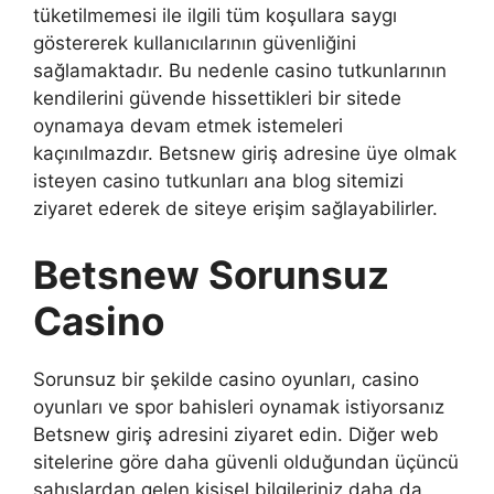
tüketilmemesi ile ilgili tüm koşullara saygı
göstererek kullanıcılarının güvenliğini
sağlamaktadır. Bu nedenle casino tutkunlarının
kendilerini güvende hissettikleri bir sitede
oynamaya devam etmek istemeleri
kaçınılmazdır. Betsnew giriş adresine üye olmak
isteyen casino tutkunları ana blog sitemizi
ziyaret ederek de siteye erişim sağlayabilirler.
Betsnew Sorunsuz
Casino
Sorunsuz bir şekilde casino oyunları, casino
oyunları ve spor bahisleri oynamak istiyorsanız
Betsnew giriş adresini ziyaret edin. Diğer web
sitelerine göre daha güvenli olduğundan üçüncü
şahıslardan gelen kişisel bilgileriniz daha da