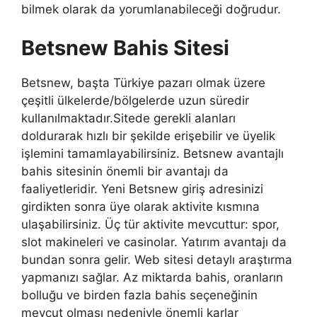
bilmek olarak da yorumlanabileceği doğrudur.
Betsnew Bahis Sitesi
Betsnew, başta Türkiye pazarı olmak üzere
çeşitli ülkelerde/bölgelerde uzun süredir
kullanılmaktadır.Sitede gerekli alanları
doldurarak hızlı bir şekilde erişebilir ve üyelik
işlemini tamamlayabilirsiniz. Betsnew avantajlı
bahis sitesinin önemli bir avantajı da
faaliyetleridir. Yeni Betsnew giriş adresinizi
girdikten sonra üye olarak aktivite kısmına
ulaşabilirsiniz. Üç tür aktivite mevcuttur: spor,
slot makineleri ve casinolar. Yatırım avantajı da
bundan sonra gelir. Web sitesi detaylı araştırma
yapmanızı sağlar. Az miktarda bahis, oranların
bolluğu ve birden fazla bahis seçeneğinin
mevcut olması nedeniyle önemli karlar