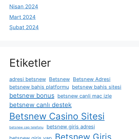
Nisan 2024
Mart 2024
Şubat 2024
Etiketler
adresi betsnew
Betsnew
Betsnew Adresi
betsnew bahis platformu
betsnew bahis sitesi
betsnew bonus
betsnew canli maç izle
betsnew canlı destek
Betsnew Casino Sitesi
betsnew giris adresi
betsnew cep telefonu
Betsnew Giriş
betsnew giris yap