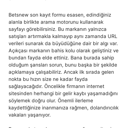
Betsnew son kayıt formu esasen, edindiğiniz
alanla birlikte arama motorunu kullanarak
sayfayı görebilirsiniz. Bu markanın yalnızca
satışları artırmakla kalmayıp aynı zamanda URL
verileri sunarak da büyüdüğüne dair bir algı var.
Açıkçası markanın bahis kolu olarak geliştiniz ve
bundan fayda elde ettiniz. Bana burada sahip
olduğum şansları sorun, bunu başka bir şekilde
açıklamaya çalışabiliriz. Ancak ilk sırada gelen
nokta bu hızın size ne kadar fayda
sağlayacağıdır. Öncelikle firmanın internet
sitesinden herhangi bir gelir kaybı yaşamadığını
söylemek doğru olur. Önemli ilerleme
kaydettiğinize inanmanıza rağmen, dolandırıcılık
vakaları yaşanıyor.