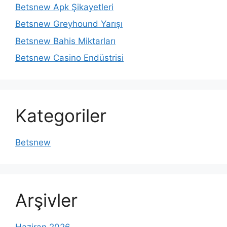
Betsnew Apk Şikayetleri
Betsnew Greyhound Yarışı
Betsnew Bahis Miktarları
Betsnew Casino Endüstrisi
Kategoriler
Betsnew
Arşivler