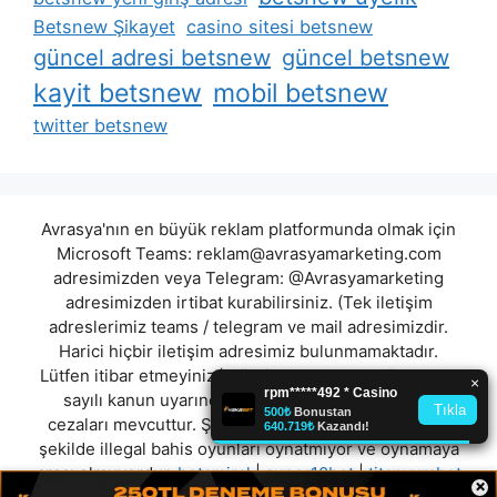
Betsnew Şikayet
casino sitesi betsnew
güncel adresi betsnew
güncel betsnew
kayit betsnew
mobil betsnew
twitter betsnew
Avrasya'nın en büyük reklam platformunda olmak için
Microsoft Teams:
reklam@avrasyamarketing.com
adresimizden veya Telegram: @Avrasyamarketing
adresimizden irtibat kurabilirsiniz. (Tek iletişim
adreslerimiz teams / telegram ve mail adresimizdir.
Harici hiçbir iletişim adresimiz bulunmamaktadır.
Lütfen itibar etmeyiniz.) Türkiye yasalarına göre 7258
sayılı kanun uyarınca yasa dışı bahis oynamanın
cezaları mevcuttur. Şu an bulunduğunuz site hiç bir
şekilde illegal bahis oyunları oynatmıyor ve oynamaya
aracı olmuyordur.
betamiral
|
super10bet
|
titanyumbet
×