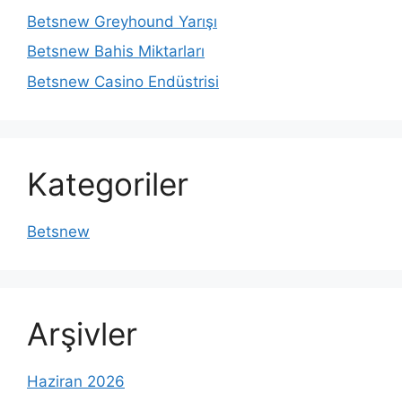
Betsnew Greyhound Yarışı
Betsnew Bahis Miktarları
Betsnew Casino Endüstrisi
Kategoriler
Betsnew
Arşivler
Haziran 2026