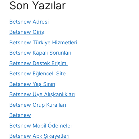
Son Yazılar
Betsnew Adresi
Betsnew Giriş
Betsnew Türkiye Hizmetleri
Betsnew Kapalı Sorunları
Betsnew Destek Erişimi
Betsnew Eğlenceli Site
Betsnew Yaş Sınırı
Betsnew Üye Alışkanlıkları
Betsnew Grup Kuralları
Betsnew
Betsnew Mobil Ödemeler
Betsnew Apk Şikayetleri