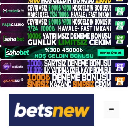
İçeriğe
atla
Menü