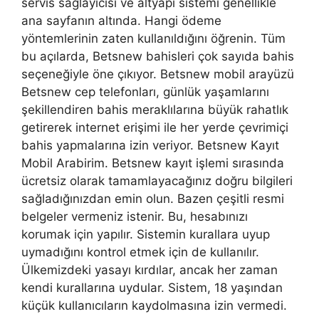
servis sağlayıcısı ve altyapı sistemi genellikle
ana sayfanın altında. Hangi ödeme
yöntemlerinin zaten kullanıldığını öğrenin. Tüm
bu açılarda, Betsnew bahisleri çok sayıda bahis
seçeneğiyle öne çıkıyor. Betsnew mobil arayüzü
Betsnew cep telefonları, günlük yaşamlarını
şekillendiren bahis meraklılarına büyük rahatlık
getirerek internet erişimi ile her yerde çevrimiçi
bahis yapmalarına izin veriyor. Betsnew Kayıt
Mobil Arabirim. Betsnew kayıt işlemi sırasında
ücretsiz olarak tamamlayacağınız doğru bilgileri
sağladığınızdan emin olun. Bazen çeşitli resmi
belgeler vermeniz istenir. Bu, hesabınızı
korumak için yapılır. Sistemin kurallara uyup
uymadığını kontrol etmek için de kullanılır.
Ülkemizdeki yasayı kırdılar, ancak her zaman
kendi kurallarına uydular. Sistem, 18 yaşından
küçük kullanıcıların kaydolmasına izin vermedi.