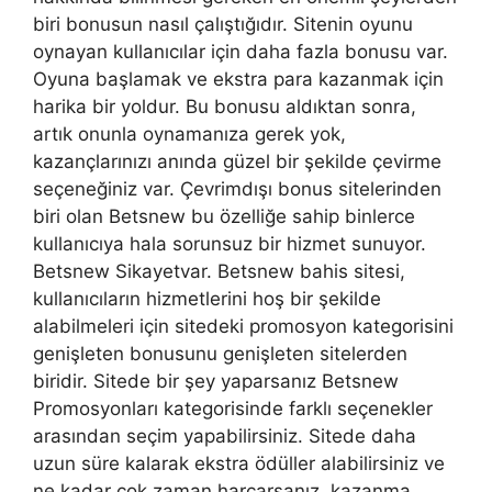
biri bonusun nasıl çalıştığıdır. Sitenin oyunu
oynayan kullanıcılar için daha fazla bonusu var.
Oyuna başlamak ve ekstra para kazanmak için
harika bir yoldur. Bu bonusu aldıktan sonra,
artık onunla oynamanıza gerek yok,
kazançlarınızı anında güzel bir şekilde çevirme
seçeneğiniz var. Çevrimdışı bonus sitelerinden
biri olan Betsnew bu özelliğe sahip binlerce
kullanıcıya hala sorunsuz bir hizmet sunuyor.
Betsnew Sikayetvar. Betsnew bahis sitesi,
kullanıcıların hizmetlerini hoş bir şekilde
alabilmeleri için sitedeki promosyon kategorisini
genişleten bonusunu genişleten sitelerden
biridir. Sitede bir şey yaparsanız Betsnew
Promosyonları kategorisinde farklı seçenekler
arasından seçim yapabilirsiniz. Sitede daha
uzun süre kalarak ekstra ödüller alabilirsiniz ve
ne kadar çok zaman harcarsanız, kazanma