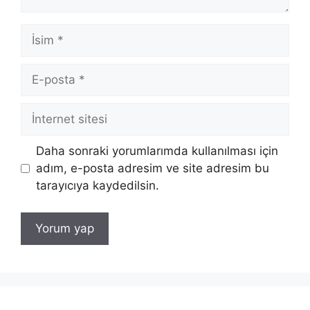
İsim
E-
posta
İnternet
sitesi
Daha sonraki yorumlarımda kullanılması için
adım, e-posta adresim ve site adresim bu
tarayıcıya kaydedilsin.