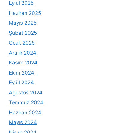
Eylül 2025
Haziran 2025
Mayıs 2025
Şubat 2025
Ocak 2025
Aralık 2024
Kasım 2024
Ekim 2024
Eylül 2024
Ağustos 2024
Temmuz 2024
Haziran 2024
Mayıs 2024
Nisan 2024