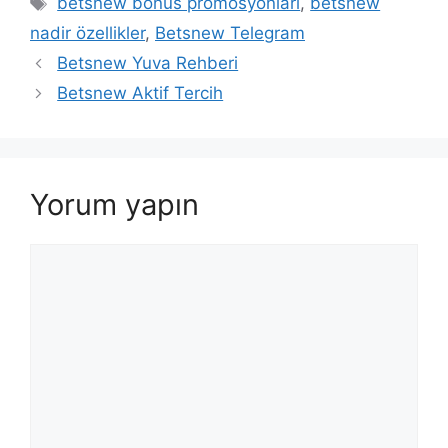
betsnew bonus promosyonları
,
betsnew
nadir özellikler
,
Betsnew Telegram
Betsnew Yuva Rehberi
Betsnew Aktif Tercih
Yorum yapın
Yorum