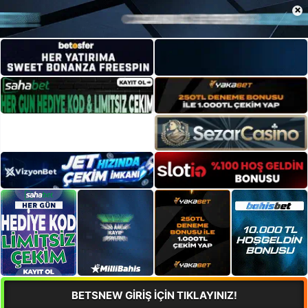
×
BETSNEW GİRİŞ İÇİN TIKLAYINIZ!