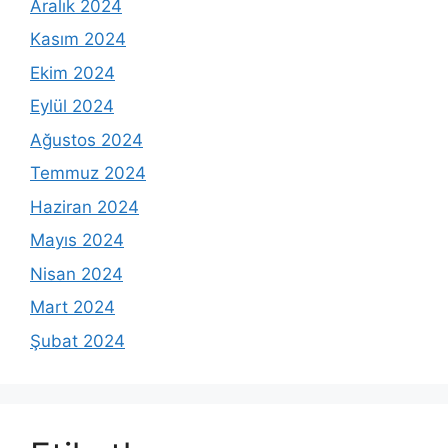
Aralık 2024
Kasım 2024
Ekim 2024
Eylül 2024
Ağustos 2024
Temmuz 2024
Haziran 2024
Mayıs 2024
Nisan 2024
Mart 2024
Şubat 2024