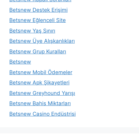
Betsnew Destek Erişimi
Betsnew Eğlenceli Site
Betsnew Yaş Sınırı
Betsnew Üye Alışkanlıkları
Betsnew Grup Kuralları
Betsnew
Betsnew Mobil Ödemeler
Betsnew Apk Şikayetleri
Betsnew Greyhound Yarışı
Betsnew Bahis Miktarları
Betsnew Casino Endüstrisi