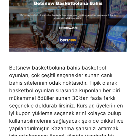
Betsnew basketboluna bahis basketbol
oyunları, çok çeşitli seçenekler sunan canlı
bahis sitelerinin odak noktasıdır. Tipik olarak
basketbol oyunları sırasında kuponları her biri
mükemmel ödüller sunan 30’dan fazla farklı
seçenekle doldurabilirsiniz. Kurslar, üyelerin en
iyi kupon yükleme seçeneklerini kolayca bulup
kullanabilmelerini sağlayacak şekilde dikkatlice
yapılandırılmıştır. Kazanma şansınızı artırmak
için ortalamanın önemli ölçüde üzerinde bir