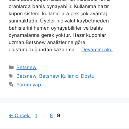
oranlarda bahis oynayabilir. Kullanıma hazır
kupon sistemi kullanıcılara pek çok avantaj
sunmaktadır. Üyeler hiç vakit kaybetmeden
bahislerini hemen oynayabilirler ve bahis
oynamalarına gerek yoktur. Hazır kuponlar
uzman Betsnew analizlerine göre
oluşturulduğundan kazanma …
Devamını oku
Kategoriler
Betsnew
Etiketler
Betsnew
,
Betsnew Kullanıcı Dostu
Yorum yap
Sayfa
Sayfa
Sayfa
←
Önceki
1
…
8
9