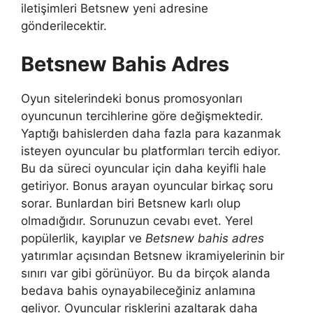
iletişimleri Betsnew yeni adresine
gönderilecektir.
Betsnew Bahis Adres
Oyun sitelerindeki bonus promosyonları
oyuncunun tercihlerine göre değişmektedir.
Yaptığı bahislerden daha fazla para kazanmak
isteyen oyuncular bu platformları tercih ediyor.
Bu da süreci oyuncular için daha keyifli hale
getiriyor. Bonus arayan oyuncular birkaç soru
sorar. Bunlardan biri Betsnew karlı olup
olmadığıdır. Sorunuzun cevabı evet. Yerel
popülerlik, kayıplar ve
Betsnew bahis adres
yatırımlar açısından Betsnew ikramiyelerinin bir
sınırı var gibi görünüyor. Bu da birçok alanda
bedava bahis oynayabileceğiniz anlamına
geliyor. Oyuncular risklerini azaltarak daha