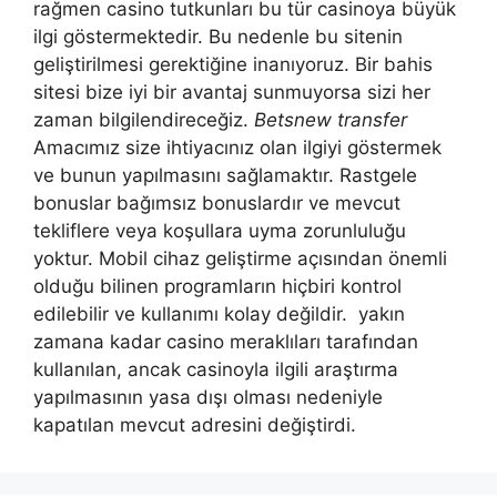
rağmen casino tutkunları bu tür casinoya büyük
ilgi göstermektedir. Bu nedenle bu sitenin
geliştirilmesi gerektiğine inanıyoruz. Bir bahis
sitesi bize iyi bir avantaj sunmuyorsa sizi her
zaman bilgilendireceğiz.
Betsnew transfer
Amacımız size ihtiyacınız olan ilgiyi göstermek
ve bunun yapılmasını sağlamaktır. Rastgele
bonuslar bağımsız bonuslardır ve mevcut
tekliflere veya koşullara uyma zorunluluğu
yoktur. Mobil cihaz geliştirme açısından önemli
olduğu bilinen programların hiçbiri kontrol
edilebilir ve kullanımı kolay değildir. yakın
zamana kadar casino meraklıları tarafından
kullanılan, ancak casinoyla ilgili araştırma
yapılmasının yasa dışı olması nedeniyle
kapatılan mevcut adresini değiştirdi.