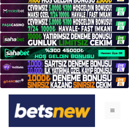
İçeriğe
atla
Menü