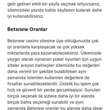
gelir getiren etkili bir sayfa seçmek istiyorsanız,
sitemizdeki yazıda bahis sayfasını bularak daha
iyi kullanabilirsiniz.
Betsnew Oranlar
Betsnew casino sitesine üye olduğunuzda çok
iyi oranlarla karşılaşacak ve çok yüksek
miktarlarda para kazanabileceksiniz. Ülkemizde
yaygın olarak oynanan poker oyunları için uygun
siteler arayan bahisçiler sitemizde bu değerleri
daha verimli bir şekilde bulabilirken aynı
zamanda istenilen kullanılan değerlere de
fırsatlar sunabileceklerdir. Üstelik bu işlem çok
hızlı ve güvenli bir yerde gerçekleşiyor. Sunulan
birçok seçenek ile sizlere daha iyi bir alanda
birçok bahis seçeneği sunabilir ve aynı
zamanda
Betsnew oranlar
bu alanda daha ideal