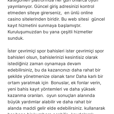
yayınlanıyor. Güncel giriş adresinizi kontrol
etmeden siteye girerseniz, en ünlü online
casino sitelerinden biridir. Bu web sitesi güncel
kayıt hizmetini sunmaya başlamıştır.
Kuruluşumuzdan bu yana çeşitli hizmetler
sunduk.
İster çevrimiçi spor bahisleri ister çevrimiçi spor
bahisleri olsun, bahislerinizi kesintisiz olarak
istediğiniz zaman oynamaya devam
edebilirsiniz, bu da kazancınızı daha rahat bir
şekilde yönetmenize olanak tanır Daha karlı bir
ortam yaratmak için Bonuslar, ek fonlar verin,
yeni bahis kayıt yöntemleri ve daha yüksek
kazanma oranları. oyun sonuçları alanında
büyük yardımlar alabilir ve daha rahat bir
alanda maddi gelir elde edebilirsiniz. kullanarak