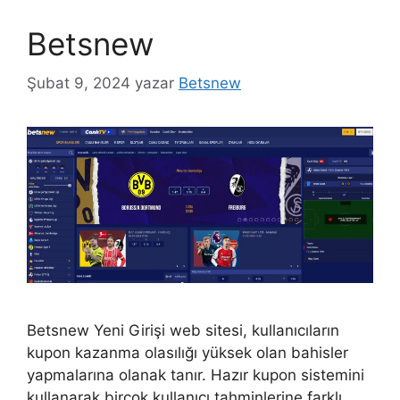
Betsnew
Şubat 9, 2024
yazar
Betsnew
Betsnew Yeni Girişi web sitesi, kullanıcıların
kupon kazanma olasılığı yüksek olan bahisler
yapmalarına olanak tanır. Hazır kupon sistemini
kullanarak birçok kullanıcı tahminlerine farklı