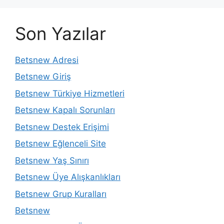
Son Yazılar
Betsnew Adresi
Betsnew Giriş
Betsnew Türkiye Hizmetleri
Betsnew Kapalı Sorunları
Betsnew Destek Erişimi
Betsnew Eğlenceli Site
Betsnew Yaş Sınırı
Betsnew Üye Alışkanlıkları
Betsnew Grup Kuralları
Betsnew